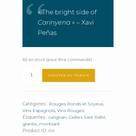
« The bright side of
Carinyena » –
Xavi
Peñas
60 en stock (peut être commandé)
quantité
AJOUTER AU PANIER
de
Solpost
Carinyena
Catégories :
Rouges Ronds et Soyeux
,
Vins Espagnols
,
Vins Rouges
Étiquettes :
carignan
,
Cellers Sant Rafel
,
granite
,
montsant
Product ID:
616