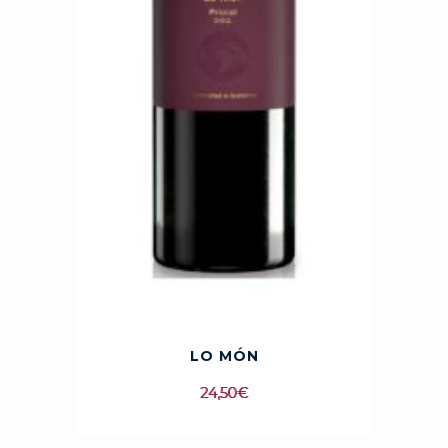
LO MÓN
24,50
€