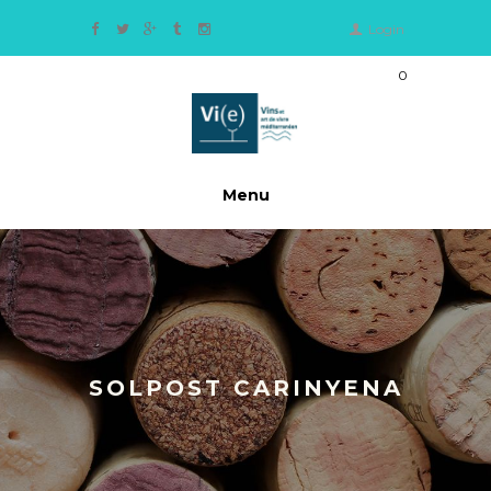
Login
0
Ite
m
s
-
0,
Menu
0
0
€
SOLPOST CARINYENA