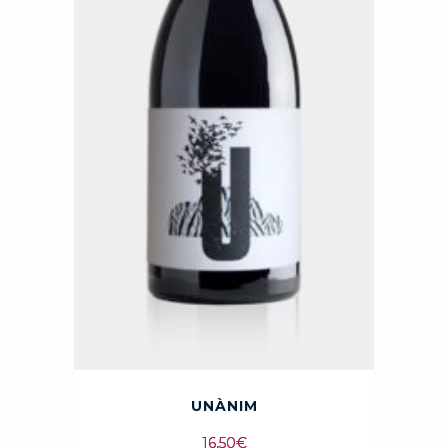
UNÀNIM
16,50
€