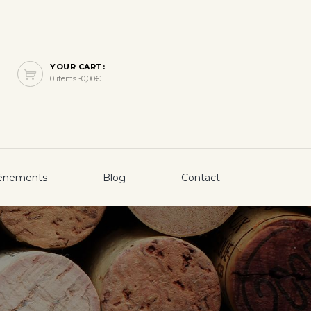
YOUR CART:
0 items -
0,00
€
ènements
Blog
Contact