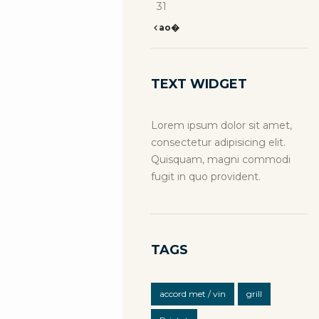
31
ao�
TEXT WIDGET
Lorem ipsum dolor sit amet,
consectetur adipisicing elit.
Quisquam, magni commodi
fugit in quo provident.
TAGS
accord met / vin
grill