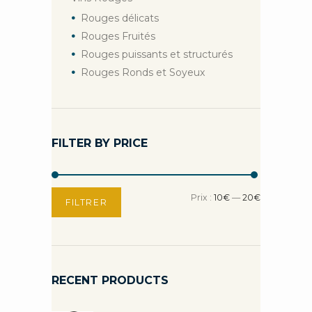
Rouges délicats
Rouges Fruités
Rouges puissants et structurés
Rouges Ronds et Soyeux
FILTER BY PRICE
Prix
Prix
Prix :
10€
—
20€
FILTRER
min
max
RECENT PRODUCTS