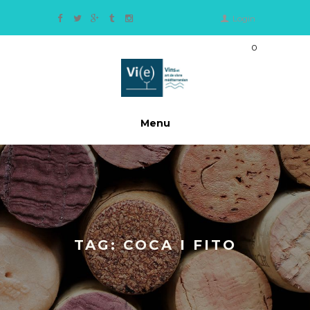
Login
0
Ite
m
s
-
0,
Menu
0
0
€
TAG: COCA I FITO