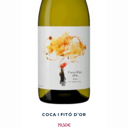
COCA I FITÓ D’OR
19,50
€