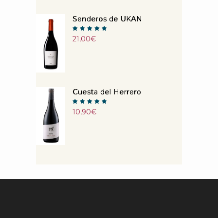
Senderos de UKAN
Note
21,00
€
5.00
sur 5
Cuesta del Herrero
Note
10,90
€
5.00
sur 5