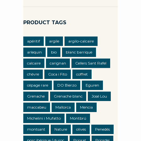
PRODUCT TAGS
apéritif
argile
argilo-calcaire
arlequin
bio
blanc barrique
calcaire
carignan
Cellers Sant Rafel
chèvre
Coca i Fito
coffret
cépage rare
DO Bierzo
Eguren
Grenache
Grenache blanc
José Lou
maccabeu
Mallorca
Mencia
Michelini i Mufatto
Montbrú
montsant
Nature
olives
Penedés
porc ibérique / duroc
Priorat
Priordei