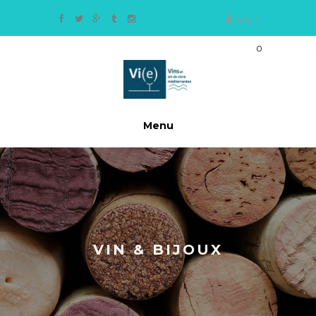
Login
0
Ite
m
s
-
0,
Menu
0
0
€
VIN & BIJOUX