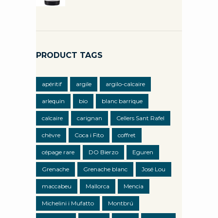
PRODUCT TAGS
apéritif
argile
argilo-calcaire
arlequin
bio
blanc barrique
calcaire
carignan
Cellers Sant Rafel
chèvre
Coca i Fito
coffret
cépage rare
DO Bierzo
Eguren
Grenache
Grenache blanc
José Lou
maccabeu
Mallorca
Mencia
Michelini i Mufatto
Montbrú