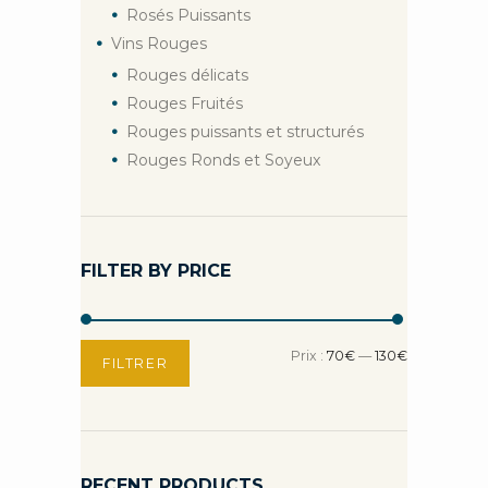
Rosés Puissants
Vins Rouges
Rouges délicats
Rouges Fruités
Rouges puissants et structurés
Rouges Ronds et Soyeux
FILTER BY PRICE
Prix
Prix
Prix :
70€
—
130€
FILTRER
min
max
RECENT PRODUCTS