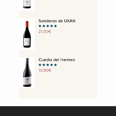
Senderos de UKAN
Note
21,00
€
5.00
sur 5
Cuesta del Herrero
Note
10,90
€
5.00
sur 5