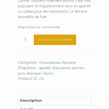
Girone. Souvent finement poivré, il est très
populaire et régulièrement servi en apéritif
ou utilisé pour des sandwichs: Le fameux
bocadillo de fuet
.
Disponible sur commande
quantité
AJOUTER AU PANIER
de
Fuet
Catégories :
Charcuteries
,
Épicerie
Étiquettes :
apéritif
,
charcuterie séchée
,
porc ibérique / duroc
Product ID:
255
Description