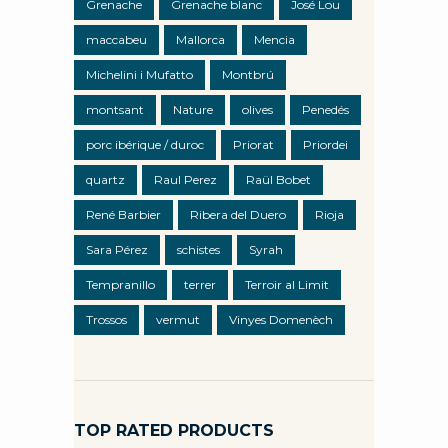
Grenache
Grenache blanc
José Lou
maccabeu
Mallorca
Mencia
Michelini i Mufatto
Montbrú
montsant
Nature
olives
Penedés
porc ibérique / duroc
Priorat
Priordei
quartz
Raul Perez
Raül Bobet
René Barbier
Ribera del Duero
Rioja
Sara Pérez
schistes
Syrah
Tempranillo
terrer
Terroir al Limit
Trossos
vermut
Vinyes Domenèch
TOP RATED PRODUCTS