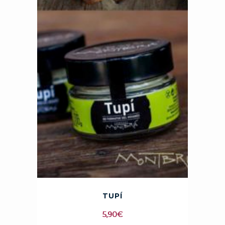
TUPÍ
5,90
€