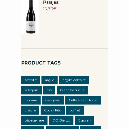
Parajes
15,80
€
PRODUCT TAGS
apéritif
argile
argilo-calcaire
arlequin
bio
blanc barrique
calcaire
carignan
Cellers Sant Rafel
chèvre
Coca i Fito
coffret
cépage rare
DO Bierzo
Eguren