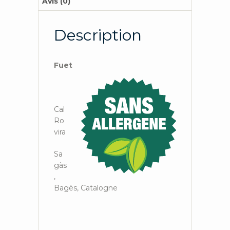
Avis (0)
Description
Fuet
Cal
Ro
vira
Sa
gàs
,
Bagès, Catalogne