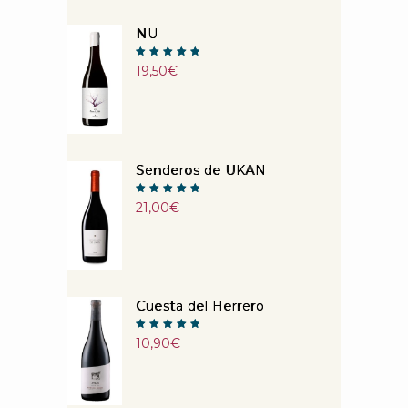
NU
Note
19,50
€
5.00
sur 5
Senderos de UKAN
Note
21,00
€
5.00
sur 5
Cuesta del Herrero
Note
10,90
€
5.00
sur 5