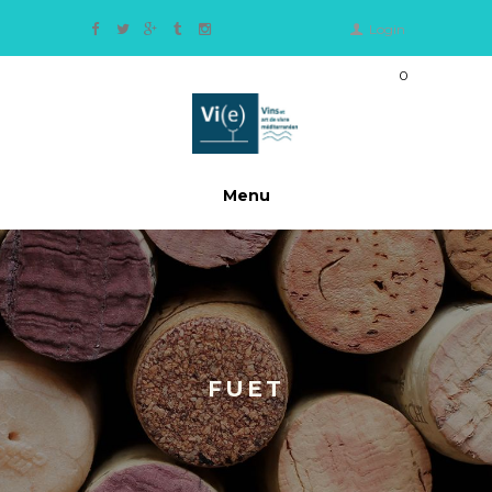
Login
0
Ite
m
s
-
0,
Menu
0
0
€
FUET