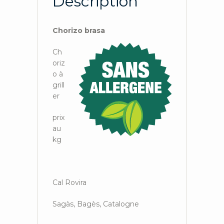
Description
Chorizo brasa
Ch
oriz
o à
grill
er
prix
au
kg
Cal Rovira
Sagàs, Bagès, Catalogne