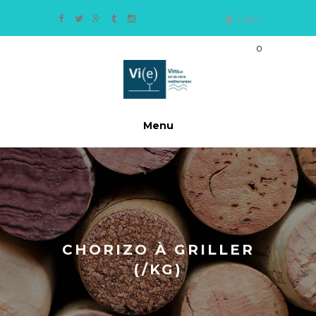
Login
0
Ite
m
s
-
0,
Menu
0
0
€
CHORIZO À GRILLER
(/KG)