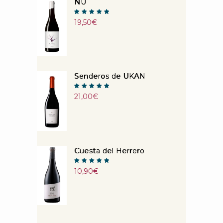
NU
Note
19,50
€
5.00
sur 5
Senderos de UKAN
Note
21,00
€
5.00
sur 5
Cuesta del Herrero
Note
10,90
€
5.00
sur 5