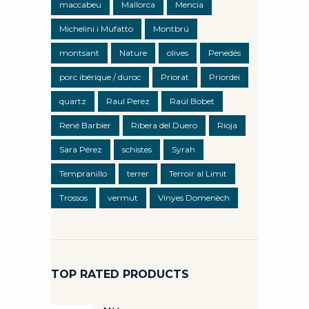
maccabeu
Mallorca
Mencia
Michelini i Mufatto
Montbrú
montsant
Nature
olives
Penedés
porc ibérique / duroc
Priorat
Priordei
quartz
Raul Perez
Raül Bobet
René Barbier
Ribera del Duero
Rioja
Sara Pérez
schistes
Syrah
Tempranillo
terrer
Terroir al Limit
Trossos
vermut
Vinyes Domenèch
TOP RATED PRODUCTS