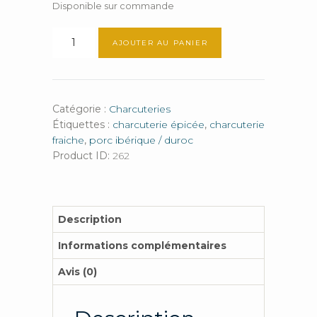
Disponible sur commande
quantité
AJOUTER AU PANIER
de
Chorizo
à
griller
Catégorie :
Charcuteries
(/kg)
Étiquettes :
charcuterie épicée
,
charcuterie
fraiche
,
porc ibérique / duroc
Product ID:
262
Description
Informations complémentaires
Avis (0)