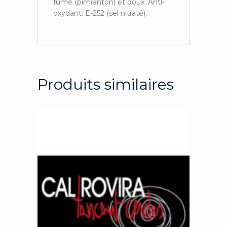
fumé (pimientón) et doux. Anti-
oxydant: E-252 (sel nitraté).
Produits similaires