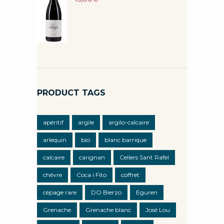
PRODUCT TAGS
apéritif
argile
argilo-calcaire
arlequin
bio
blanc barrique
calcaire
carignan
Cellers Sant Rafel
chèvre
Coca i Fito
coffret
cépage rare
DO Bierzo
Eguren
Grenache
Grenache blanc
José Lou