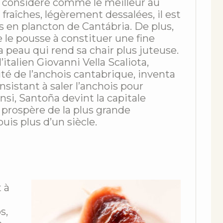
t considéré comme le meilleur au
raîches, légèrement dessalées, il est
hes en plancton de Cantábria. De plus,
ie le pousse à constituer une fine
 peau qui rend sa chair plus juteuse.
 l’italien Giovanni Vella Scaliota,
té de l’anchois cantabrique, inventa
sistant à saler l’anchois pour
nsi, Santoña devint la capitale
 prospère de la plus grande
s plus d’un siècle.
 à
s,