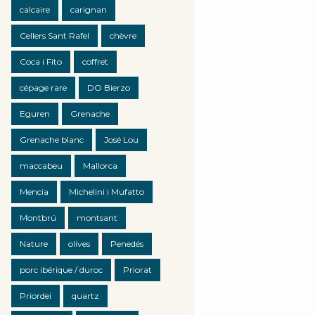
calcaire
carignan
Cellers Sant Rafel
chèvre
Coca i Fito
coffret
cépage rare
DO Bierzo
Eguren
Grenache
Grenache blanc
José Lou
maccabeu
Mallorca
Mencia
Michelini i Mufatto
Montbrú
montsant
Nature
olives
Penedés
porc ibérique / duroc
Priorat
Priordei
quartz