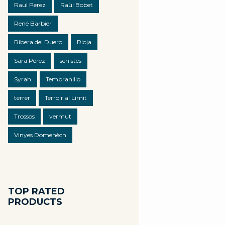
Raul Perez
Raül Bobet
René Barbier
Ribera del Duero
Rioja
Sara Pérez
schistes
Syrah
Tempranillo
terrer
Terroir al Limit
Trossos
vermut
Vinyes Domenèch
TOP RATED
PRODUCTS