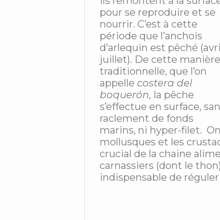
ils remontent à la surfac
pour se reproduire et se
nourrir. C’est à cette
période que l’anchois
d’arlequin est pêché (avri
juillet). De cette manièr
traditionnelle, que l’on
appelle
costera del
boquerón,
la pêche
s’effectue en surface, sa
raclement de fonds
marins, ni hyper-filet. O
mollusques et les crusta
crucial de la chaine ali
carnassiers (dont le thon)
indispensable de réguler