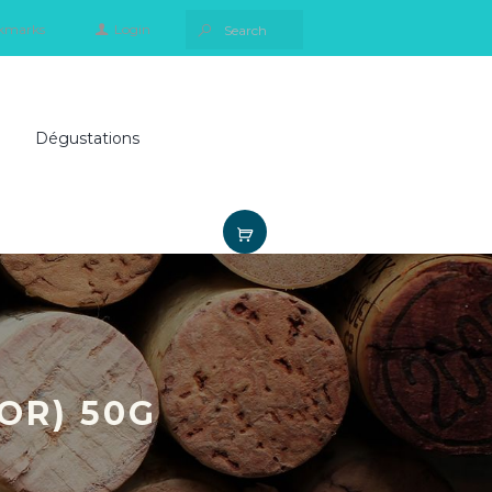
kmarks
Login
Dégustations
OR) 50G