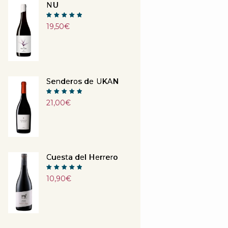
NU
Note
19,50
€
5.00
sur 5
Senderos de UKAN
Note
21,00
€
5.00
sur 5
Cuesta del Herrero
Note
10,90
€
5.00
sur 5