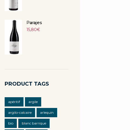
Parajes
15,80
€
PRODUCT TAGS
apéritif
argile
argilo-calcaire
arlequin
bio
blanc barrique