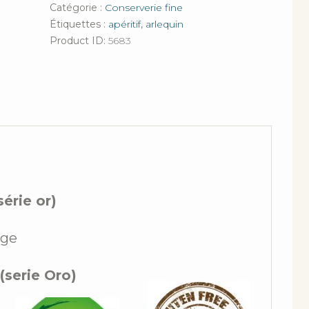
Catégorie :
Conserverie fine
Étiquettes :
apéritif
,
arlequin
Product ID:
5683
érie or)
rge
(serie Oro)