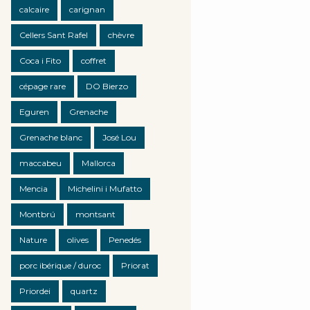
calcaire
carignan
Cellers Sant Rafel
chèvre
Coca i Fito
coffret
cépage rare
DO Bierzo
Eguren
Grenache
Grenache blanc
José Lou
maccabeu
Mallorca
Mencia
Michelini i Mufatto
Montbrú
montsant
Nature
olives
Penedés
porc ibérique / duroc
Priorat
Priordei
quartz