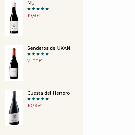
NU
Note
19,50
€
5.00
sur 5
Senderos de UKAN
Note
21,00
€
5.00
sur 5
Cuesta del Herrero
Note
10,90
€
5.00
sur 5