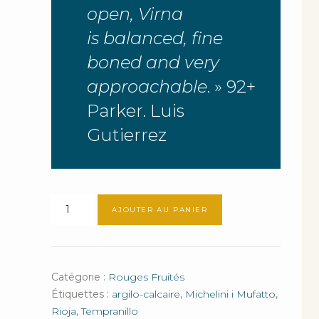
open, Virna
is balanced, fine
boned and very
approachable
. » 92+
Parker. Luis
Gutierrez
quantité
AJOUTER AU PANIER
de
Virna
Catégorie :
Rouges Fruités
Étiquettes :
argilo-calcaire
,
Michelini i Mufatto
,
Rioja
,
Tempranillo