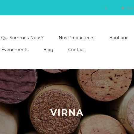
$
Boo
Qui Sommes-Nous?
Nos Producteurs
Boutique
Évènements
Blog
Contact
VIRNA