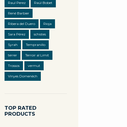
Raul Perez
Raül Bobet
René Barbier
Ribera del Duero
Rioja
Sara Pérez
schistes
Syrah
Tempranillo
terrer
Terroir al Limit
Trossos
vermut
Vinyes Domenèch
TOP RATED
PRODUCTS