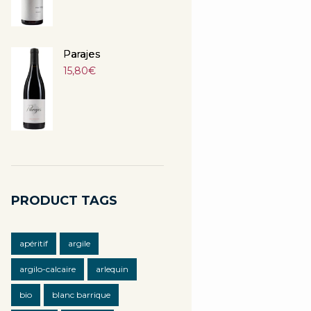
Parajes
15,80
€
PRODUCT TAGS
apéritif
argile
argilo-calcaire
arlequin
bio
blanc barrique