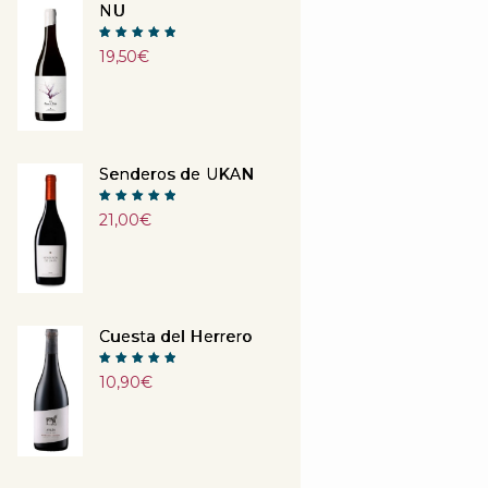
NU
Note
19,50
€
5.00
sur 5
Senderos de UKAN
Note
21,00
€
5.00
sur 5
Cuesta del Herrero
Note
10,90
€
5.00
sur 5