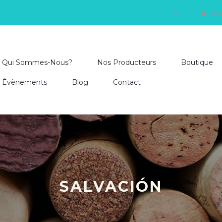
$
Boo
Qui Sommes-Nous?
Nos Producteurs
Boutique
Évènements
Blog
Contact
SALVACIÓN