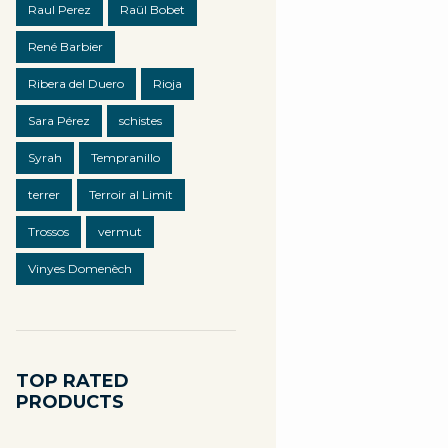
Raul Perez
Raül Bobet
René Barbier
Ribera del Duero
Rioja
Sara Pérez
schistes
Syrah
Tempranillo
terrer
Terroir al Limit
Trossos
vermut
Vinyes Domenèch
TOP RATED
PRODUCTS