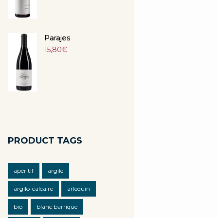
Parajes
15,80
€
PRODUCT TAGS
apéritif
argile
argilo-calcaire
arlequin
bio
blanc barrique