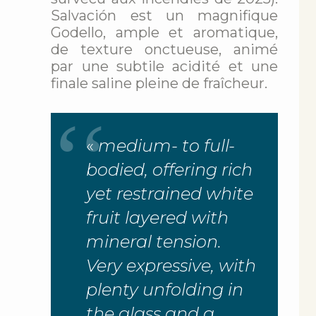
Salvación est un magnifique
Godello, ample et aromatique,
de texture onctueuse, animé
par une subtile acidité et une
finale saline pleine de fraîcheur.
«
medium- to full-
bodied, offering rich
yet restrained white
fruit layered with
mineral tension.
Very expressive, with
plenty unfolding in
the glass and a