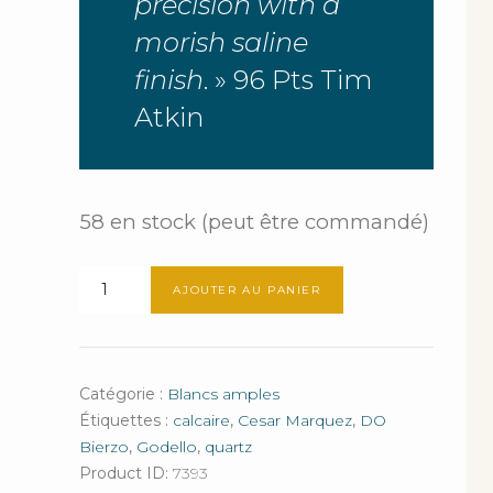
precision with a
morish saline
finish
. » 96 Pts Tim
Atkin
58 en stock (peut être commandé)
quantité
AJOUTER AU PANIER
de
Salvación
Catégorie :
Blancs amples
Étiquettes :
calcaire
,
Cesar Marquez
,
DO
Bierzo
,
Godello
,
quartz
Product ID:
7393