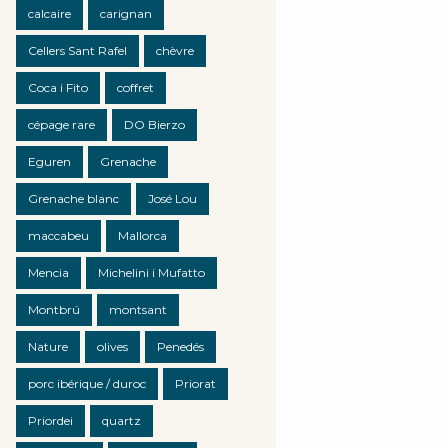
calcaire
carignan
Cellers Sant Rafel
chèvre
Coca i Fito
coffret
cépage rare
DO Bierzo
Eguren
Grenache
Grenache blanc
José Lou
maccabeu
Mallorca
Mencia
Michelini i Mufatto
Montbrú
montsant
Nature
olives
Penedés
porc ibérique / duroc
Priorat
Priordei
quartz