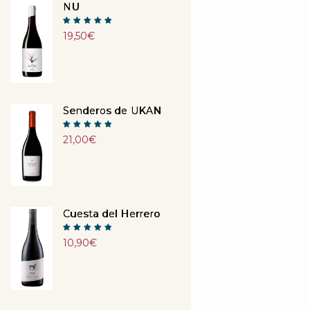
NU
Note
19,50
€
5.00
sur 5
Senderos de UKAN
Note
21,00
€
5.00
sur 5
Cuesta del Herrero
Note
10,90
€
5.00
sur 5