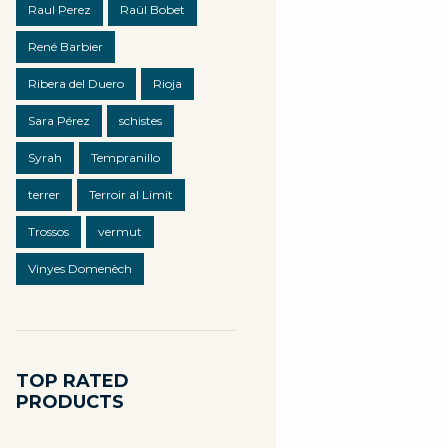
Raul Perez
Raül Bobet
René Barbier
Ribera del Duero
Rioja
Sara Pérez
schistes
Syrah
Tempranillo
terrer
Terroir al Limit
Trossos
vermut
Vinyes Domenèch
TOP RATED
PRODUCTS