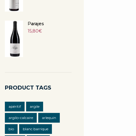
Parajes
15,80
€
PRODUCT TAGS
apéritif
argile
argilo-calcaire
arlequin
bio
blanc barrique