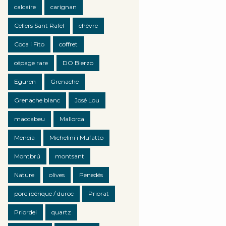
calcaire
carignan
Cellers Sant Rafel
chèvre
Coca i Fito
coffret
cépage rare
DO Bierzo
Eguren
Grenache
Grenache blanc
José Lou
maccabeu
Mallorca
Mencia
Michelini i Mufatto
Montbrú
montsant
Nature
olives
Penedés
porc ibérique / duroc
Priorat
Priordei
quartz