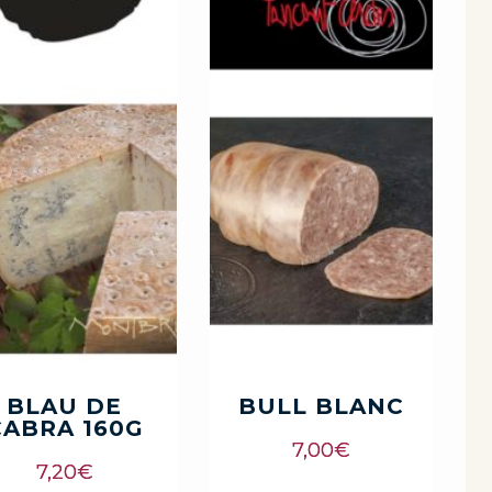
BLAU DE
BULL BLANC
CABRA 160G
7,00
€
7,20
€