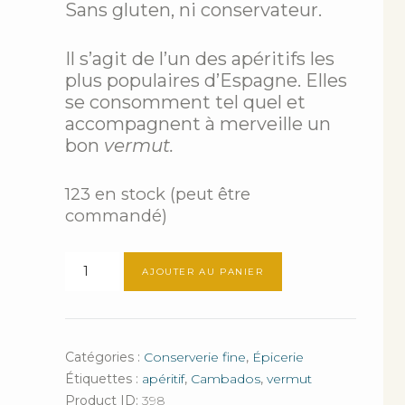
Sans gluten, ni conservateur.
Il s’agit de l’un des apéritifs les
plus populaires d’Espagne. Elles
se consomment tel quel et
accompagnent à merveille un
bon
vermut.
123 en stock (peut être
commandé)
quantité
AJOUTER AU PANIER
de
Moules
en
escabèche
Catégories :
Conserverie fine
,
Épicerie
Étiquettes :
apéritif
,
Cambados
,
vermut
Product ID:
398