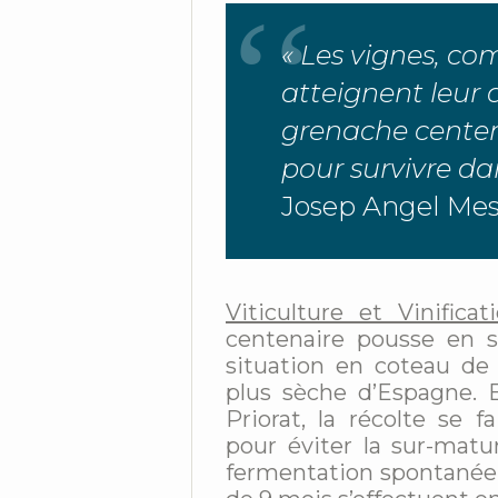
« Les vignes, c
atteignent leur 
grenache centen
pour survivre da
Josep Angel Mes
Viticulture et Vinificat
centenaire pousse en s
situation en coteau de 
plus sèche d’Espagne. 
Priorat, la récolte se
pour éviter la sur-matur
fermentation spontanée 