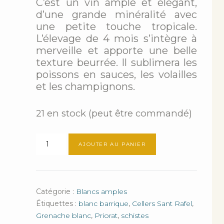
C’est un vin ample et élégant,
d’une grande minéralité avec
une petite touche tropicale.
L’élevage de 4 mois s’intègre à
merveille et apporte une belle
texture beurrée. Il sublimera les
poissons en sauces, les volailles
et les champignons.
21 en stock (peut être commandé)
quantité
AJOUTER AU PANIER
de
Gran
Clos
Blanc
Catégorie :
Blancs amples
Étiquettes :
blanc barrique
,
Cellers Sant Rafel
,
Grenache blanc
,
Priorat
,
schistes