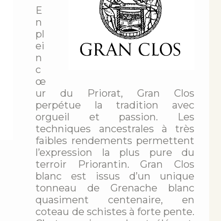
E
n
pl
ei
n
c
œ
ur du Priorat, Gran Clos
perpétue la tradition avec
orgueil et passion. Les
techniques ancestrales à très
faibles rendements permettent
l’expression la plus pure du
terroir Priorantin. Gran Clos
blanc est issus d’un unique
tonneau de Grenache blanc
quasiment centenaire, en
coteau de schistes à forte pente.