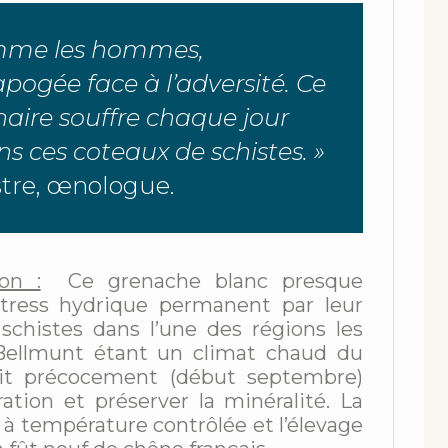
omme les hommes,
apogée face à l’adversité. Ce
aire souffre chaque jour
ns ces coteaux de schistes. »
tre, œnologue.
ion :
Ce grenache blanc presque
tress hydrique permanent par leur
schistes dans l’une des régions les
Bellmunt étant un climat chaud du
 fait précocement (début septembre)
ation et préserver la minéralité. La
à température contrôlée et l’élevage