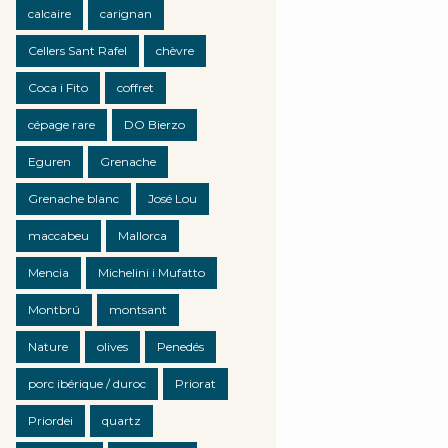
calcaire
carignan
Cellers Sant Rafel
chèvre
Coca i Fito
coffret
cépage rare
DO Bierzo
Eguren
Grenache
Grenache blanc
José Lou
maccabeu
Mallorca
Mencia
Michelini i Mufatto
Montbrú
montsant
Nature
olives
Penedés
porc ibérique / duroc
Priorat
Priordei
quartz