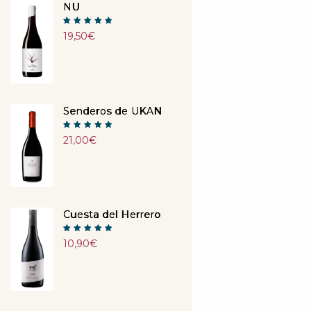
NU
Note
19,50
€
5.00
sur 5
Senderos de UKAN
Note
21,00
€
5.00
sur 5
Cuesta del Herrero
Note
10,90
€
5.00
sur 5