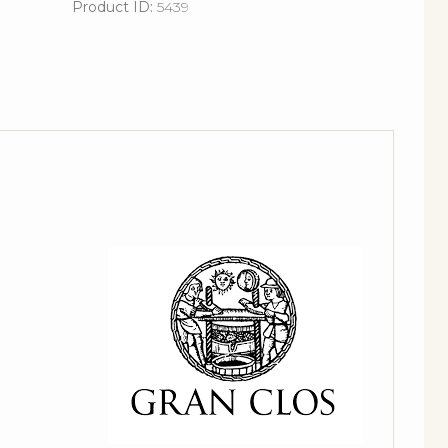
Product ID:
5439