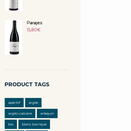
Parajes
15,80
€
PRODUCT TAGS
apéritif
argile
argilo-calcaire
arlequin
bio
blanc barrique