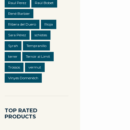
Raul Perez
Raül Bobet
René Barbier
Ribera del Duero
Rioja
Sara Pérez
schistes
Syrah
Tempranillo
terrer
Terroir al Limit
Trossos
vermut
Vinyes Domenèch
TOP RATED
PRODUCTS