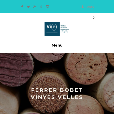
Login
0
Ite
m
s
-
0,
Menu
0
0
€
FERRER BOBET
VINYES VELLES