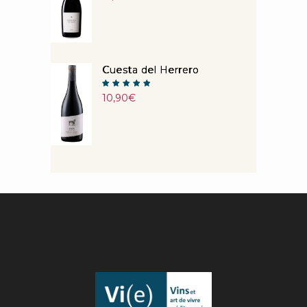
sur 5
Cuesta del Herrero
Note
10,90
€
5.00
sur 5