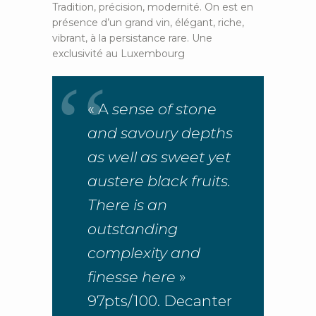
Tradition, précision, modernité. On est en
présence d’un grand vin, élégant, riche,
vibrant, à la persistance rare. Une
exclusivité au Luxembourg
« A
sense of stone
and savoury depths
as well as sweet yet
austere black fruits.
There is an
outstanding
complexity and
finesse here
»
97pts/100. Decanter