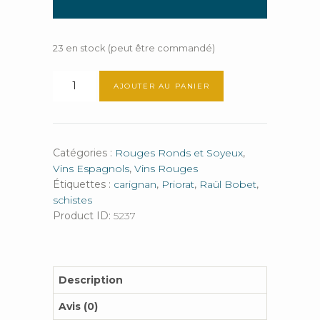
23 en stock (peut être commandé)
quantité
AJOUTER AU PANIER
de
Ferrer
Bobet
Vinyes
Catégories :
Rouges Ronds et Soyeux
,
Velles
Vins Espagnols
,
Vins Rouges
Étiquettes :
carignan
,
Priorat
,
Raül Bobet
,
schistes
Product ID:
5237
Description
Avis (0)