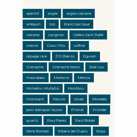
apéritif
argile
argilo-calcaire
arlequin
bio
blanc barrique
calcaire
carignan
Cellers Sant Rafel
chèvre
Coca i Fito
coffret
cépage rare
DO Bierzo
Eguren
Grenache
Grenache blanc
José Lou
maccabeu
Mallorca
Mencia
Michelini i Mufatto
Montbrú
montsant
Nature
olives
Penedés
porc ibérique / duroc
Priorat
Priordei
quartz
Raul Perez
Raül Bobet
René Barbier
Ribera del Duero
Rioja