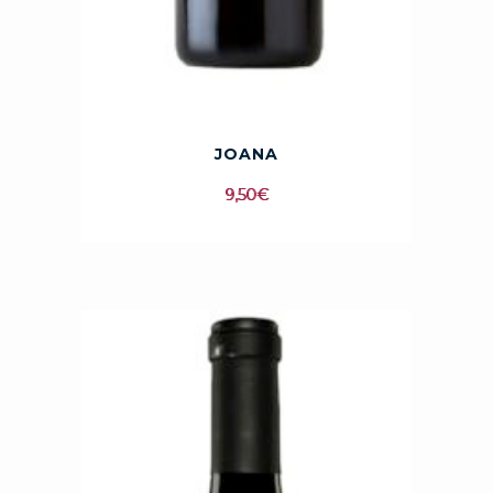
JOANA
9,50
€