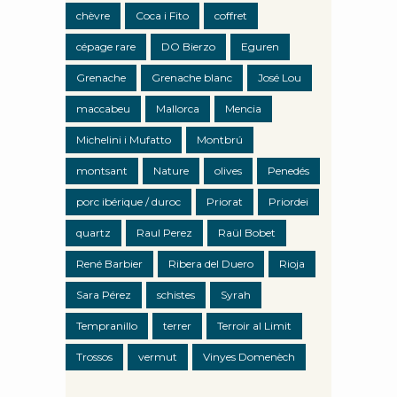
chèvre
Coca i Fito
coffret
cépage rare
DO Bierzo
Eguren
Grenache
Grenache blanc
José Lou
maccabeu
Mallorca
Mencia
Michelini i Mufatto
Montbrú
montsant
Nature
olives
Penedés
porc ibérique / duroc
Priorat
Priordei
quartz
Raul Perez
Raül Bobet
René Barbier
Ribera del Duero
Rioja
Sara Pérez
schistes
Syrah
Tempranillo
terrer
Terroir al Limit
Trossos
vermut
Vinyes Domenèch