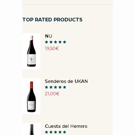
TOP RATED PRODUCTS
NU
Note
19,50
€
5.00
sur 5
Senderos de UKAN
Note
21,00
€
5.00
sur 5
Cuesta del Herrero