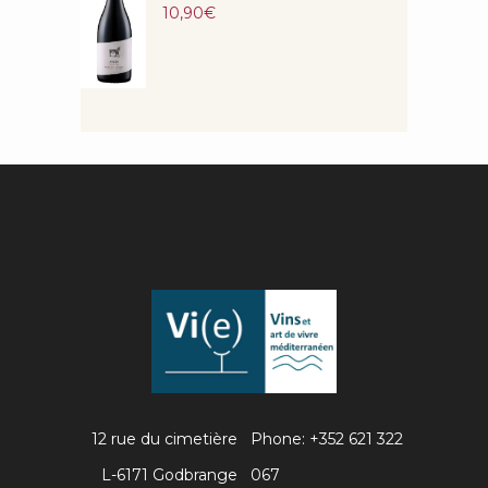
Note
10,90
€
5.00
sur 5
12 rue du cimetière
Phone: +352 621 322
L-6171 Godbrange
067