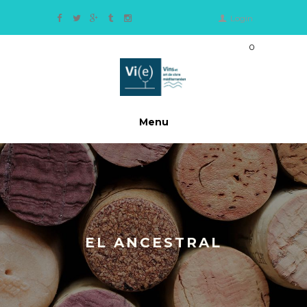
Login
0
Ite
m
s
-
0,
Menu
0
0
€
EL ANCESTRAL