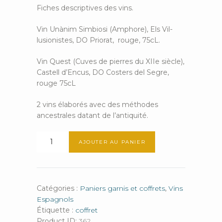
Fiches descriptives des vins.
Vin Unànim Simbiosi (Amphore), Els Vil-
lusionistes, DO Priorat, rouge, 75cL.
Vin Quest (Cuves de pierres du XIIe siècle),
Castell d’Encus, DO Costers del Segre,
rouge 75cL
2 vins élaborés avec des méthodes
ancestrales datant de l’antiquité.
quantité
AJOUTER AU PANIER
de
El
Ancestral
Catégories :
Paniers garnis et coffrets
,
Vins
Espagnols
Étiquette :
coffret
Product ID:
362