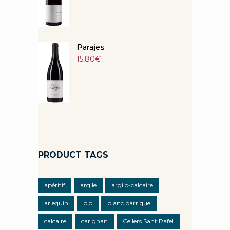
Parajes
15,80
€
PRODUCT TAGS
apéritif
argile
argilo-calcaire
arlequin
bio
blanc barrique
calcaire
carignan
Cellers Sant Rafel