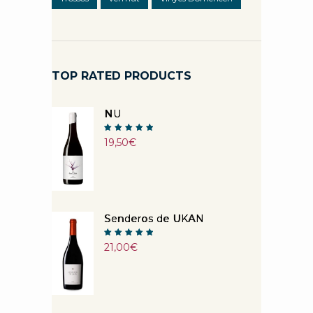
TOP RATED PRODUCTS
NU
Note
19,50
€
5.00
sur 5
Senderos de UKAN
Note
21,00
€
5.00
sur 5