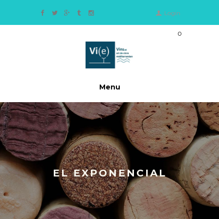
Login
0
Ite
m
s
-
0,
Menu
0
0
€
EL EXPONENCIAL