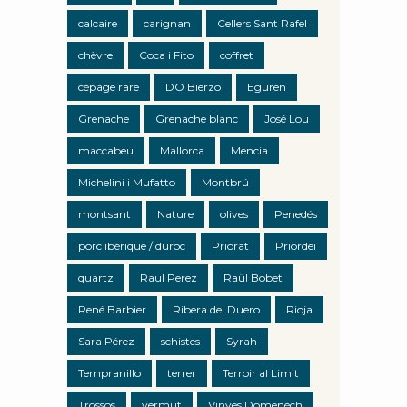
calcaire
carignan
Cellers Sant Rafel
chèvre
Coca i Fito
coffret
cépage rare
DO Bierzo
Eguren
Grenache
Grenache blanc
José Lou
maccabeu
Mallorca
Mencia
Michelini i Mufatto
Montbrú
montsant
Nature
olives
Penedés
porc ibérique / duroc
Priorat
Priordei
quartz
Raul Perez
Raül Bobet
René Barbier
Ribera del Duero
Rioja
Sara Pérez
schistes
Syrah
Tempranillo
terrer
Terroir al Limit
Trossos
vermut
Vinyes Domenèch