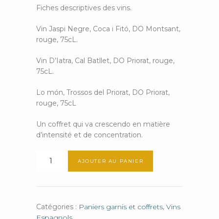
Fiches descriptives des vins.
Vin Jaspi Negre, Coca i Fitó, DO Montsant,
rouge, 75cL.
Vin D’Iatra, Cal Batllet, DO Priorat, rouge,
75cL.
Lo món, Trossos del Priorat, DO Priorat,
rouge, 75cL
Un coffret qui va crescendo en matière
d’intensité et de concentration.
quantité
AJOUTER AU PANIER
de
El
exponencial
Catégories :
Paniers garnis et coffrets
,
Vins
Espagnols