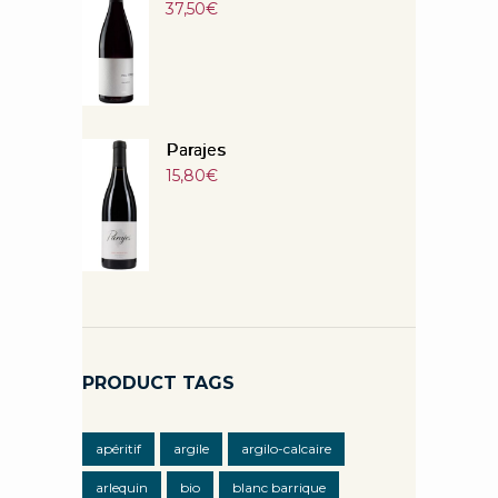
37,50
€
Parajes
15,80
€
PRODUCT TAGS
apéritif
argile
argilo-calcaire
arlequin
bio
blanc barrique