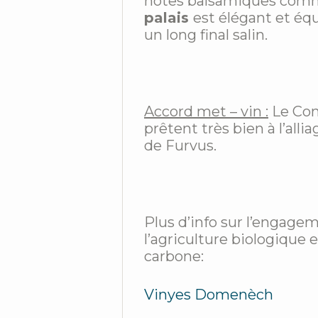
notes balsamiques comme l
palais
est élégant et éq
un long final salin.
Accord met – vin :
Le Conf
prêtent très bien à l’al
de Furvus.
Plus d’info sur l’engag
l’agriculture biologique 
carbone:
Vinyes Domenèch