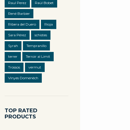
Raul Perez
Raül Bobet
René Barbier
Ribera del Duero
Rioja
Sara Pérez
schistes
Syrah
Tempranillo
terrer
Terroir al Limit
Trossos
vermut
Vinyes Domenèch
TOP RATED
PRODUCTS