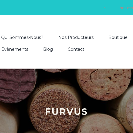
$
Boo
Qui Sommes-Nous?
Nos Producteurs
Boutique
Évènements
Blog
Contact
FURVUS