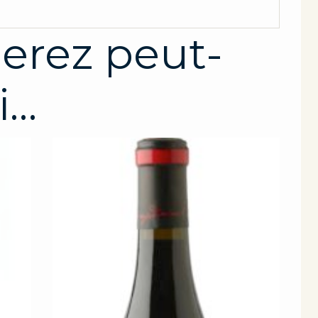
erez peut-
i…