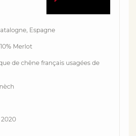
atalogne, Espagne
10% Merlot
ique de chêne français usagées de
nèch
n 2020