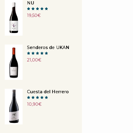
NU
Note
19,50
€
5.00
sur 5
Senderos de UKAN
Note
21,00
€
5.00
sur 5
Cuesta del Herrero
Note
10,90
€
5.00
sur 5