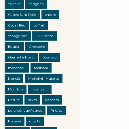
calcaire
carignan
Cellers Sant Rafel
chèvre
Coca i Fito
coffret
cépage rare
DO Bierzo
Eguren
Grenache
Grenache blanc
José Lou
maccabeu
Mallorca
Mencia
Michelini i Mufatto
Montbrú
montsant
Nature
olives
Penedés
porc ibérique / duroc
Priorat
Priordei
quartz