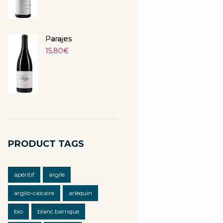
Parajes
15,80
€
PRODUCT TAGS
apéritif
argile
argilo-calcaire
arlequin
bio
blanc barrique