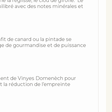
a réglisse, le clou de girofle. Le
uilibré avec des notes minérales et
it de canard ou la pintade se
liage de gourmandise et de puissance
ement de Vinyes Domenèch pour
et la réduction de l’empreinte