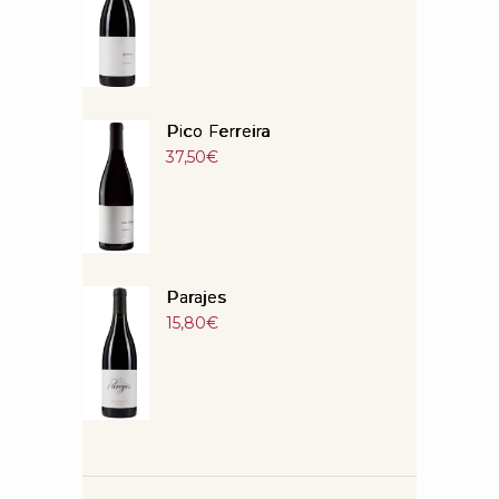
Pico Ferreira
37,50
€
Parajes
15,80
€