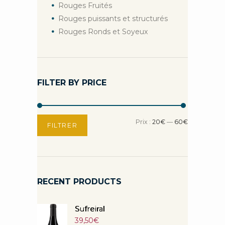
Rouges Fruités
Rouges puissants et structurés
Rouges Ronds et Soyeux
FILTER BY PRICE
Prix
Prix
Prix :
20€
—
60€
FILTRER
min
max
RECENT PRODUCTS
Sufreiral
39,50
€