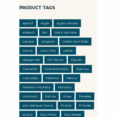
PRODUCT TAGS
apéritif
argile
argilo-calcaire
arlequin
bio
blanc barrique
calcaire
carignan
Cellers Sant Rafel
chèvre
Coca i Fito
coffret
cépage rare
DO Bierzo
Eguren
Grenache
Grenache blanc
José Lou
maccabeu
Mallorca
Mencia
Michelini i Mufatto
Montbrú
montsant
Nature
olives
Penedés
porc ibérique / duroc
Priorat
Priordei
quartz
Raul Perez
Raül Bobet