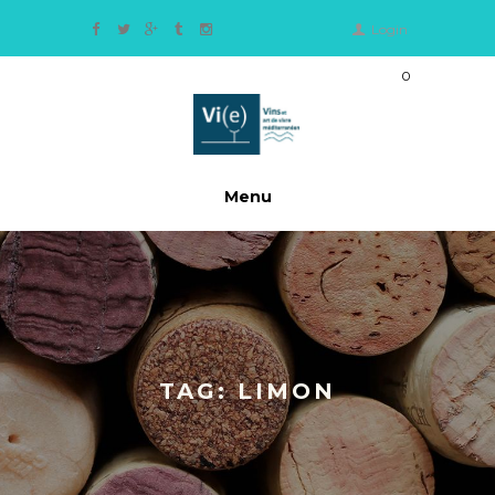
Login
0
Ite
m
s
-
0,
Menu
0
0
€
TAG: LIMON