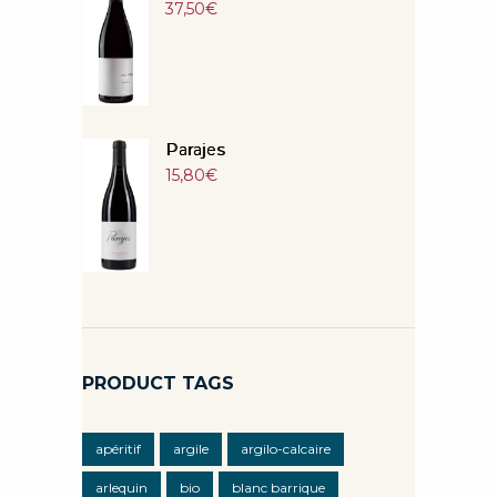
37,50
€
Parajes
15,80
€
PRODUCT TAGS
apéritif
argile
argilo-calcaire
arlequin
bio
blanc barrique