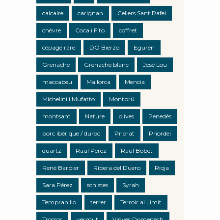
calcaire
carignan
Cellers Sant Rafel
chèvre
Coca i Fito
coffret
cépage rare
DO Bierzo
Eguren
Grenache
Grenache blanc
José Lou
maccabeu
Mallorca
Mencia
Michelini i Mufatto
Montbrú
montsant
Nature
olives
Penedés
porc ibérique / duroc
Priorat
Priordei
quartz
Raul Perez
Raül Bobet
René Barbier
Ribera del Duero
Rioja
Sara Pérez
schistes
Syrah
Tempranillo
terrer
Terroir al Limit
Trossos
vermut
Vinyes Domenèch