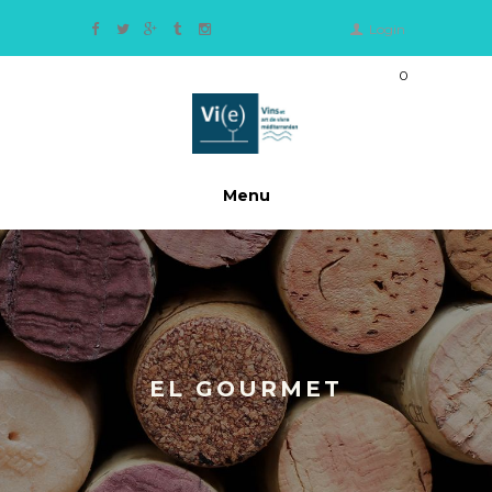
Login
0
Ite
m
s
-
0,
Menu
0
0
€
EL GOURMET