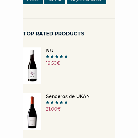
TOP RATED PRODUCTS
NU
Note
19,50
€
5.00
sur 5
Senderos de UKAN
Note
21,00
€
5.00
sur 5