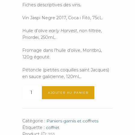
Fiches descriptives des vins.
Vin Jaspi Negre 2017, Coca i Fitó, 75cL.
Huile d’olive
early Harvest
, non filtrée,
Priordei, 250mL.
Fromage dans l’huile d’olive, Montbrú,
120g égouté.
Pétoncle (petites coquilles saint Jacques)
en sauce galicienne, 120mL.
quantité
AJOUTER AU PANIER
de
El
gourmet
Catégorie :
Paniers garnis et coffrets
Étiquette :
coffret
Product ID:
353