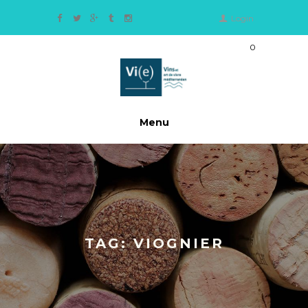
Login
0
Ite
m
s
-
0,
Menu
0
0
€
TAG: VIOGNIER