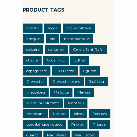
PRODUCT TAGS
apéritif
argile
argilo-calcaire
arlequin
bio
blanc barrique
calcaire
carignan
Cellers Sant Rafel
chèvre
Coca i Fito
coffret
cépage rare
DO Bierzo
Eguren
Grenache
Grenache blanc
José Lou
maccabeu
Mallorca
Mencia
Michelini i Mufatto
Montbrú
montsant
Nature
olives
Penedés
porc ibérique / duroc
Priorat
Priordei
quartz
Raul Perez
Raül Bobet