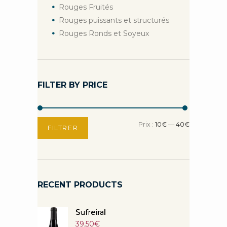
Rouges Fruités
Rouges puissants et structurés
Rouges Ronds et Soyeux
FILTER BY PRICE
Prix
Prix
Prix :
10€
—
40€
FILTRER
min
max
RECENT PRODUCTS
Sufreiral
39,50
€