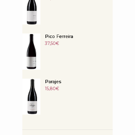
Pico Ferreira
37,50
€
Parajes
15,80
€