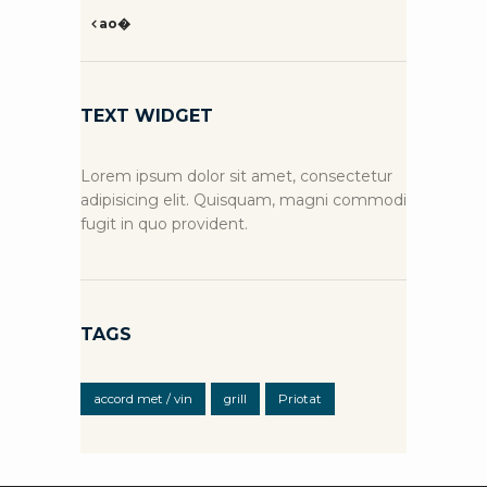
ao�
TEXT WIDGET
Lorem ipsum dolor sit amet, consectetur
adipisicing elit. Quisquam, magni commodi
fugit in quo provident.
TAGS
accord met / vin
grill
Priotat