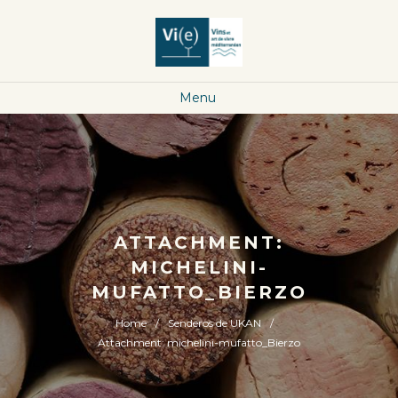
Menu
ATTACHMENT:
MICHELINI-
MUFATTO_BIERZO
Home
Senderos de UKAN
Attachment: michelini-mufatto_Bierzo