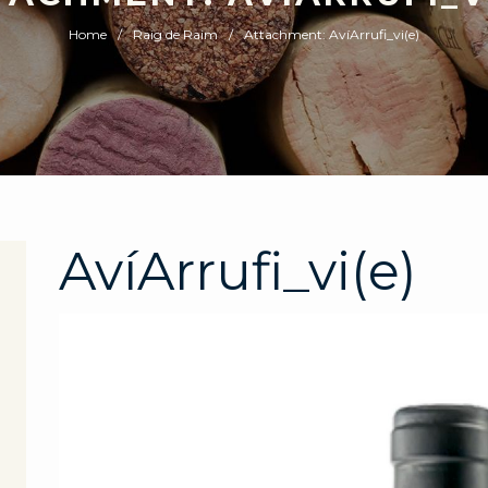
Home
Raig de Raim
Attachment: AvíArrufi_vi(e)
AvíArrufi_vi(e)