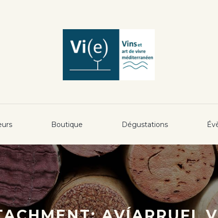
eurs
Boutique
Dégustations
Év
ACHMENT: AVÍARRUFI_V