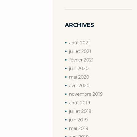
Previous item
AviArrufí_blanc_vi(e)
ARCHIVES
août
2021
juillet
2021
février
2021
juin
2020
mai
2020
avril
2020
novembre
2019
août
2019
juillet
2019
juin
2019
mai
2019