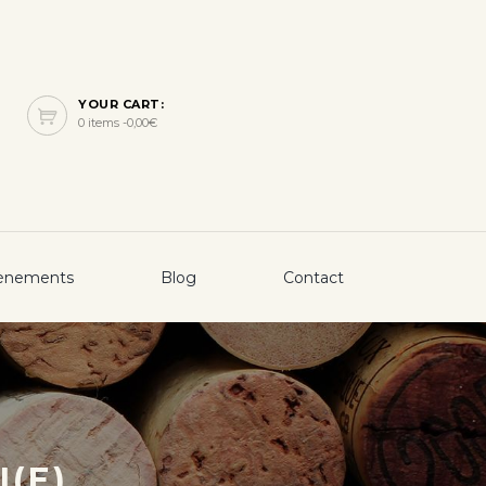
YOUR CART:
0 items -
0,00
€
ènements
Blog
Contact
I(E)