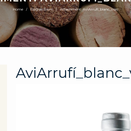
Home
Raig de Raim
Attachment: AviArrufí_blanc_vi(e)
AviArrufí_blanc_