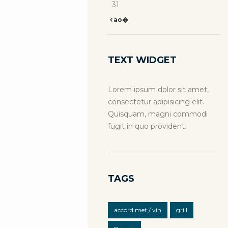
31
ao�
TEXT WIDGET
Lorem ipsum dolor sit amet,
consectetur adipisicing elit.
Quisquam, magni commodi
fugit in quo provident.
TAGS
accord met / vin
grill