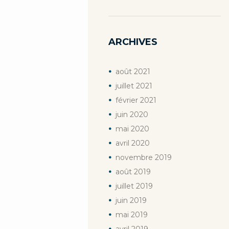
Previous item
Piñol_vignoble_vi(e)
ARCHIVES
août
2021
juillet
2021
février
2021
juin
2020
mai
2020
avril
2020
novembre
2019
août
2019
juillet
2019
juin
2019
mai
2019