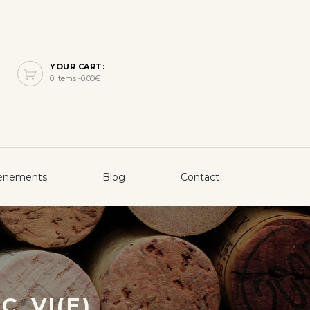
YOUR CART:
0 items -
0,00
€
ènements
Blog
Contact
C_VI(E)