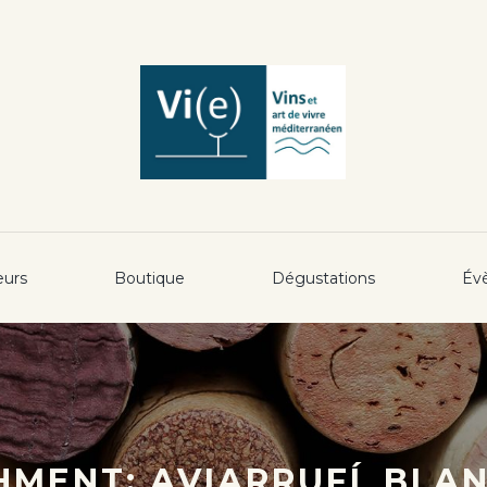
eurs
Boutique
Dégustations
Év
MENT: AVIARRUFÍ_BLAN