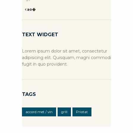
ao�
TEXT WIDGET
Lorem ipsum dolor sit amet, consectetur
adipisicing elit. Quisquam, magni commodi
fugit in quo provident.
TAGS
accord met / vin
grill
Priotat