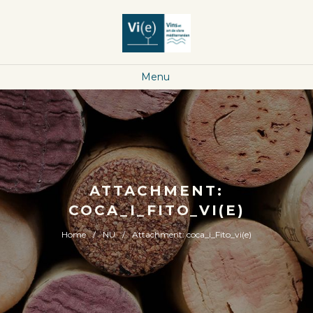
Menu
ATTACHMENT:
COCA_I_FITO_VI(E)
Home
NU
Attachment: coca_i_Fito_vi(e)