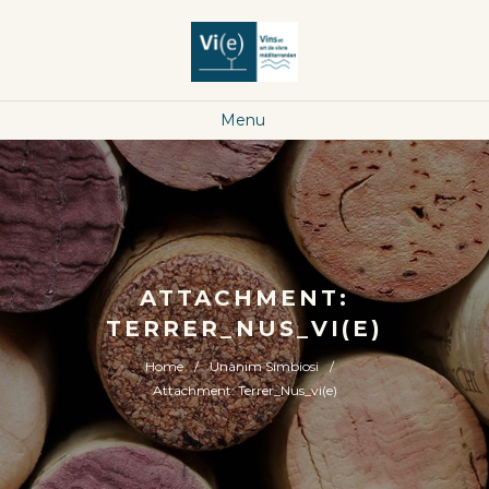
Menu
ATTACHMENT:
TERRER_NUS_VI(E)
Home
Unànim Simbiosi
Attachment: Terrer_Nus_vi(e)