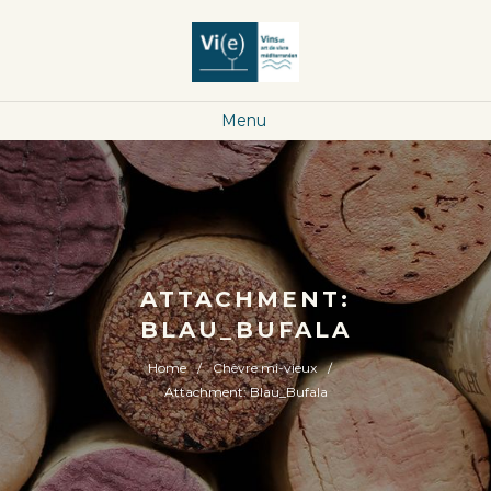
Menu
ATTACHMENT:
BLAU_BUFALA
Home
Chèvre mi-vieux
Attachment: Blau_Bufala