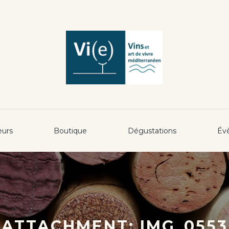
eurs
Boutique
Dégustations
Év
ATTACHMENT: IMG_0553