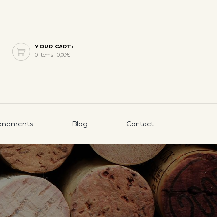
YOUR CART:
0 items -
0,00
€
ènements
Blog
Contact