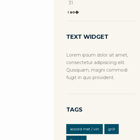
31
ao�
TEXT WIDGET
Lorem ipsum dolor sit amet,
consectetur adipisicing elit.
Quisquam, magni commodi
fugit in quo provident.
TAGS
accord met / vin
grill