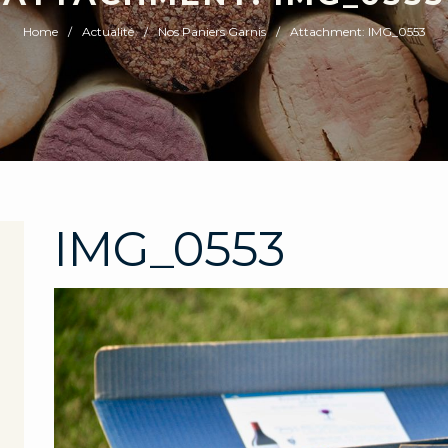
Home
Actualité
Nos Paniers Garnis
Attachment: IMG_0553
IMG_0553