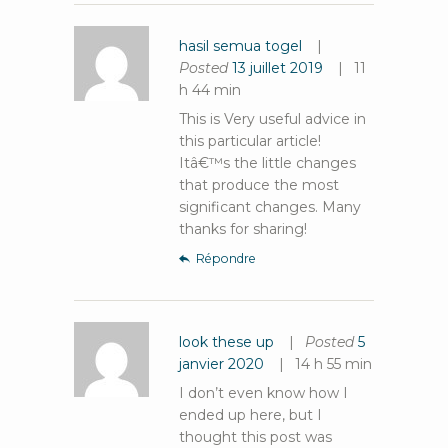
hasil semua togel
Posted
13 juillet 2019
11
h 44 min
This is Very useful advice in
this particular article!
Itâ€™s the little changes
that produce the most
significant changes. Many
thanks for sharing!
Répondre
look these up
Posted
5
janvier 2020
14 h 55 min
I don’t even know how I
ended up here, but I
thought this post was