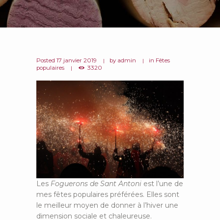
Posted
17 janvier 2019
by
admin
in
Fêtes
populaires
3320
Les
Foguerons de Sant Antoni
est l’une de
mes fêtes populaires préférées. Elles sont
le meilleur moyen de donner à l’hiver une
dimension sociale et chaleureuse.