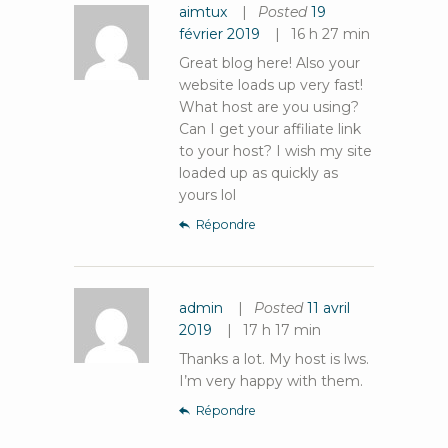
aimtux
Posted
19
février 2019
16 h 27 min
Great blog here! Also your
website loads up very fast!
What host are you using?
Can I get your affiliate link
to your host? I wish my site
loaded up as quickly as
yours lol
Répondre
admin
Posted
11 avril
2019
17 h 17 min
Thanks a lot. My host is lws.
I’m very happy with them.
Répondre