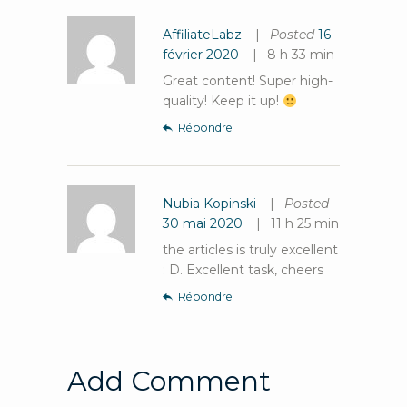
AffiliateLabz
Posted
16
février 2020
8 h 33 min
Great content! Super high-
quality! Keep it up!
Répondre
Nubia Kopinski
Posted
30 mai 2020
11 h 25 min
the articles is truly excellent
: D. Excellent task, cheers
Répondre
Add Comment