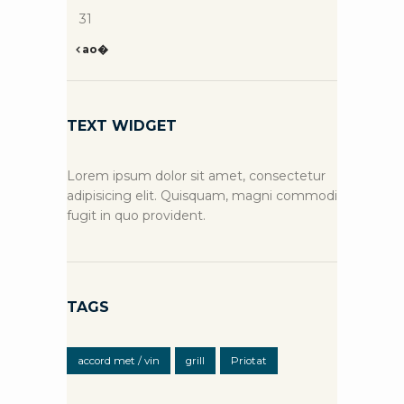
31
ao�
TEXT WIDGET
Lorem ipsum dolor sit amet, consectetur
adipisicing elit. Quisquam, magni commodi
fugit in quo provident.
TAGS
accord met / vin
grill
Priotat