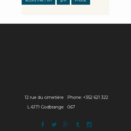
accord met / vin
grill
Priotat
12 rue du cimetière
Phone: +352 621 322
L-6171 Godbrange
067