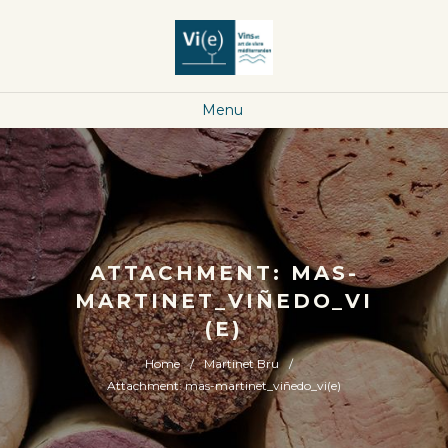
Menu
ATTACHMENT: MAS-
MARTINET_VIÑEDO_VI
(E)
Home
Martinet Bru
Attachment: mas-martinet_viñedo_vi(e)