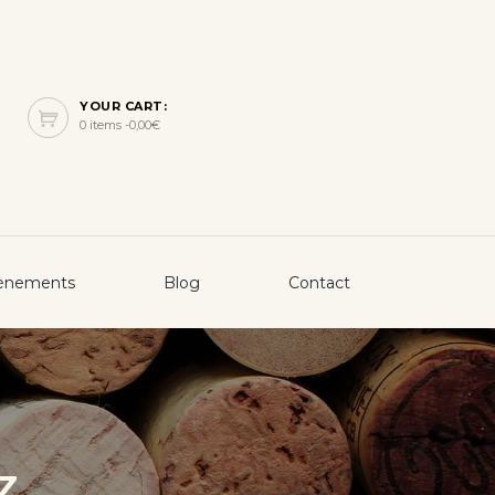
YOUR CART:
0 items -
0,00
€
ènements
Blog
Contact
Z