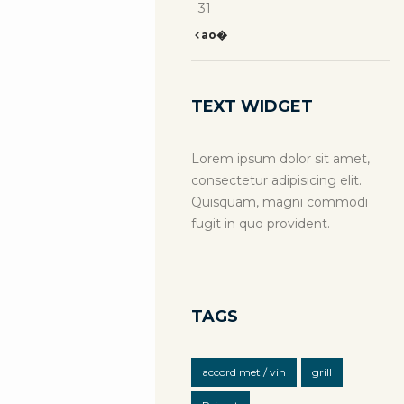
31
ao�
TEXT WIDGET
Lorem ipsum dolor sit amet,
consectetur adipisicing elit.
Quisquam, magni commodi
fugit in quo provident.
TAGS
accord met / vin
grill