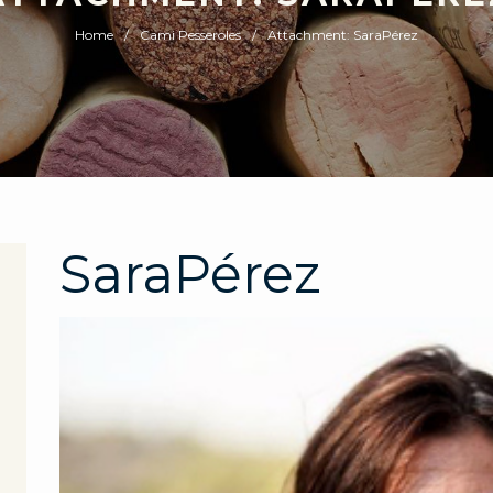
Home
Cami Pesseroles
Attachment: SaraPérez
SaraPérez