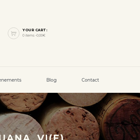
YOUR CART:
0 items -
0,00
€
ènements
Blog
Contact
UANA_VI(E)