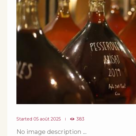
Started
05 août 2025
383
No image description ...