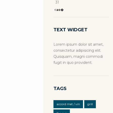
31
ao�
TEXT WIDGET
Lorem ipsum dolor sit amet,
consectetur adipisicing elit.
Quisquam, magni commodi
fugit in quo provident.
TAGS
accord met / vin
grill