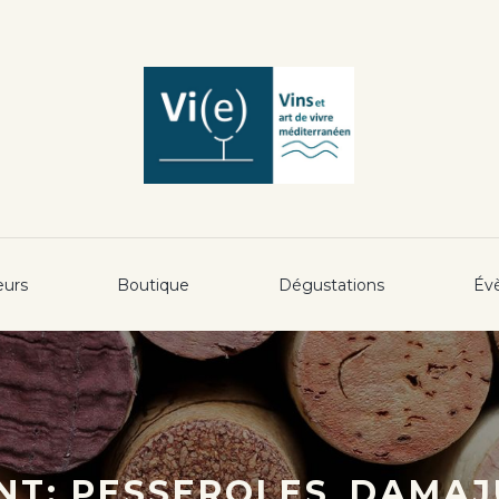
eurs
Boutique
Dégustations
Év
T: PESSEROLES_DAMAJ