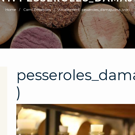
Home
Cami Pesseroles
Attachment: pesseroles_damajuana_vi(e)
pesseroles_dam
)