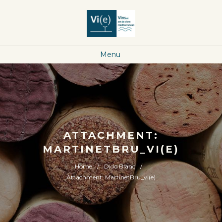
Menu
ATTACHMENT:
MARTINETBRU_VI(E)
Home
Dido Blanc
Attachment: MartinetBru_vi(e)