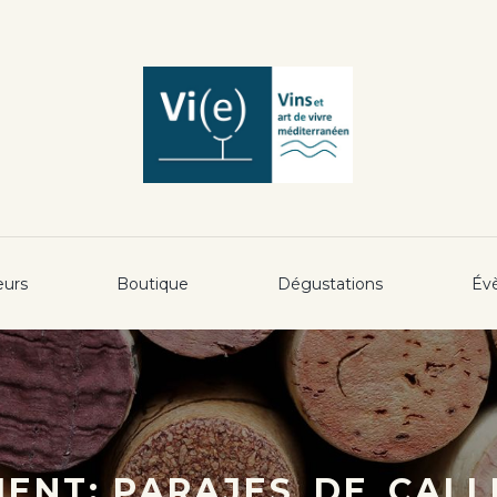
eurs
Boutique
Dégustations
Év
ENT: PARAJES_DE_CALLE