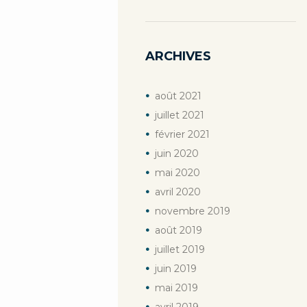
Previous item
MartaMaté_vi(e)
ARCHIVES
août
2021
juillet
2021
février
2021
juin
2020
mai
2020
avril
2020
novembre
2019
août
2019
juillet
2019
juin
2019
mai
2019