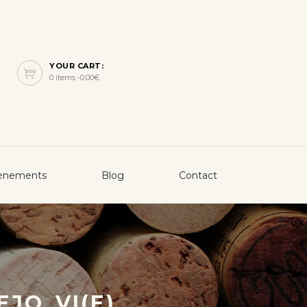
YOUR CART:
0 items -
0,00
€
ènements
Blog
Contact
JO_VI(E)