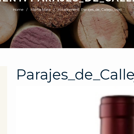
Home
Marta Maté
Attachment: Parajes_de_Callejo_vi(e)
Parajes_de_Calle