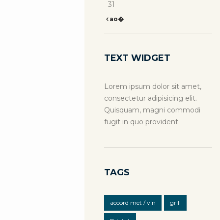
31
ao�
TEXT WIDGET
Lorem ipsum dolor sit amet,
consectetur adipisicing elit.
Quisquam, magni commodi
fugit in quo provident.
TAGS
accord met / vin
grill