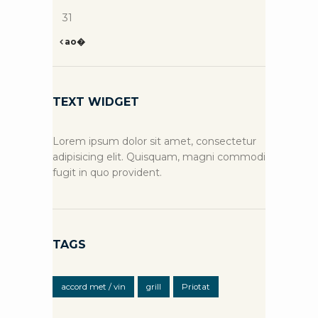
31
ao�
TEXT WIDGET
Lorem ipsum dolor sit amet, consectetur
adipisicing elit. Quisquam, magni commodi
fugit in quo provident.
TAGS
accord met / vin
grill
Priotat