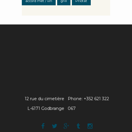
accord met / vin
grill
Priotat
12 rue du cimetière
Phone: +352 621 322
L-6171 Godbrange
067